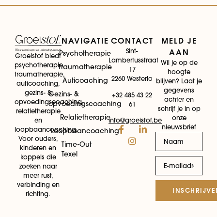
NAVIGATIE
CONTACT
MELD JE
Sint-
AAN
Psychotherapie
Groeistof biedt
Lambertusstraat
Wil je op de
psychotherapie,
Traumatherapie
17
hoogte
traumatherapie,
2260 Westerlo
Auticoaching
blijven? Laat je
auticoaching,
gegevens
gezins- &
Gezins- &
+32 485 43 22
achter en
opvoedingscoaching,
opvoedingscoaching
61
schrijf je in op
relatietherapie
Relatietherapie
onze
info@groeistof.be
en
nieuwsbrief
loopbaancoaching.
Loopbaancoaching
Voor ouders,
Time-Out
kinderen en
Texel
koppels die
zoeken naar
meer rust,
verbinding en
INSCHRIJVE
richting.