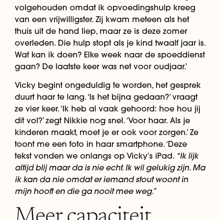
volgehouden omdat ik opvoedingshulp kreeg
van een vrijwilligster. Zij kwam meteen als het
thuis uit de hand liep, maar ze is deze zomer
overleden. Die hulp stopt als je kind twaalf jaar is.
Wat kan ik doen? Elke week naar de spoeddienst
gaan? De laatste keer was net voor oudjaar.’
Vicky begint ongeduldig te worden, het gesprek
duurt haar te lang. ‘Is het bijna gedaan?’ vraagt
ze vier keer. ‘Ik heb al vaak gehoord: hoe hou jij
dit vol?’ zegt Nikkie nog snel. ‘Voor haar. Als je
kinderen maakt, moet je er ook voor zorgen.’ Ze
toont me een foto in haar smartphone. ‘Deze
“Ik lijk
tekst vonden we onlangs op Vicky’s iPad.
altijd blij maar da is nie echt. Ik wil gelukig zijn. Ma
ik kan da nie omdat er iemand stout woont in
mijn hooft en die ga nooit mee weg.”
Meer capaciteit