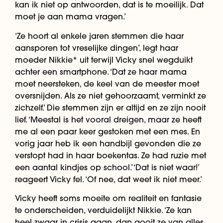
kan ik niet op antwoorden, dat is te moeilijk. Dat
moet je aan mama vragen.’
‘Ze hoort al enkele jaren stemmen die haar
aansporen tot vreselijke dingen’, legt haar
moeder Nikkie* uit terwijl Vicky snel wegduikt
achter een smartphone. ‘Dat ze haar mama
moet neersteken, de keel van de meester moet
oversnijden. Als ze niet gehoorzaamt, verminkt ze
zichzelf.’ Die stemmen zijn er altijd en ze zijn nooit
lief. ‘Meestal is het vooral dreigen, maar ze heeft
me al een paar keer gestoken met een mes. En
vorig jaar heb ik een handbijl gevonden die ze
verstopt had in haar boekentas. Ze had ruzie met
een aantal kindjes op school.’ ‘Dat is niet waar!’
reageert Vicky fel. ‘Of nee, dat weet ik niet meer.’
Vicky heeft soms moeite om realiteit en fantasie
te onderscheiden, verduidelijkt Nikkie. ‘Ze kan
heel zwaar in crisis gaan, dan gooit ze van alles