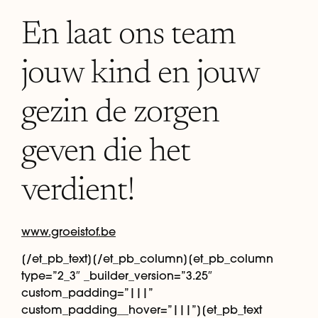
En laat ons team
jouw kind en jouw
gezin de zorgen
geven die het
verdient!
www.groeistof.be
[/et_pb_text][/et_pb_column][et_pb_column
type=”2_3″ _builder_version=”3.25″
custom_padding=”|||”
custom_padding__hover=”|||”][et_pb_text