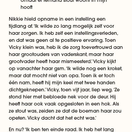
omdat er iemand stout woont in mijn
hooft
Nikkie hield opname in een instelling een
tijdlang af. ‘Ik wilde zo lang mogelijk zelf voor
haar zorgen. Ik heb zelf een instellingsverleden,
en dat was geen al te positieve ervaring. Toen
Vicky klein was, heb ik de zorg toevertrouwd aan
haar grootouders van vaderskant, maar haar
grootvader heeft haar mismeesterd.’ Vicky kijkt
op vanachter haar gsm. ‘Ik wilde nog een kroket,
maar dat mocht niet van opa. Toen ik er toch
één nam, heeft hij mijn keel met twee handen
dichtgeknepen.’ Vicky, toen vijf jaar, liep weg. ‘Ze
stond hier met bebloede nek voor de deur. Hij
heeft haar ook vaak opgesloten in een hok. Als
ze stout was, zeiden ze dat de boeman haar zou
opeten. Vicky dacht dat het echt was.’
En nu? ‘Ik ben ten einde raad. Ik heb het lang