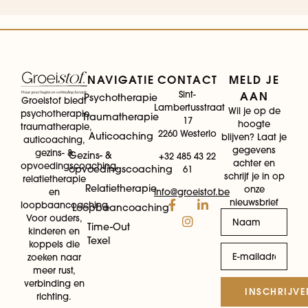
NAVIGATIE
CONTACT
MELD JE
Sint-
AAN
Psychotherapie
Groeistof biedt
Lambertusstraat
Wil je op de
psychotherapie,
Traumatherapie
17
hoogte
traumatherapie,
2260 Westerlo
Auticoaching
blijven? Laat je
auticoaching,
gegevens
gezins- &
Gezins- &
+32 485 43 22
achter en
opvoedingscoaching,
opvoedingscoaching
61
schrijf je in op
relatietherapie
Relatietherapie
onze
info@groeistof.be
en
nieuwsbrief
loopbaancoaching.
Loopbaancoaching
Voor ouders,
Time-Out
kinderen en
Texel
koppels die
zoeken naar
meer rust,
verbinding en
INSCHRIJVE
richting.